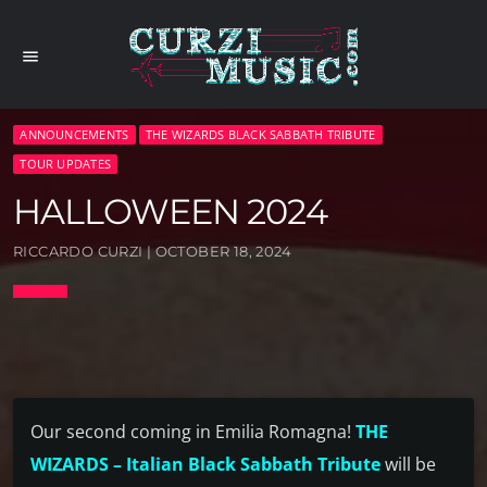
menu
ANNOUNCEMENTS
THE WIZARDS BLACK SABBATH TRIBUTE
TOUR UPDATES
HALLOWEEN 2024
RICCARDO CURZI | OCTOBER 18, 2024
Our second coming in Emilia Romagna!
THE
WIZARDS – Italian Black Sabbath Tribute
will be