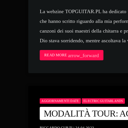
La webzine TOPGUITAR.PL ha dedicato un 
che hanno scritto riguardo alla mia perfo
canzoni dei suoi maestri della chitarra e
Dio stava sorridendo, mentre ascoltava la
arrow_forward
READ MORE
AGGIORNAMENTI DATE
ELECTRIC GUITARLANDS
MODALITÀ TOUR: A
RICCARDO CURZI | 24.04.2023