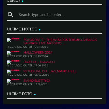
CERCA
search
ULTIME NOTIZIE
FOTOGRAFIE – THE WIZARDS TRIBUTO AI BLACK
SABBATH LIVE A REGGIO ......
RICCARDO CURZI | 04.11.2024
HALLOWEEN 2024
RICCARDO CURZI | 18.10.2024
PARLI DEL DIAVOLO
RICCARDO CURZI | 17.06.2024
VIDEO LIVE DI HEAVEN AND HELL
RICCARDO CURZI | 05.03.2024
SIAMO ELETTRICI
RICCARDO CURZI | 12.12.2023
ULTIME FOTO